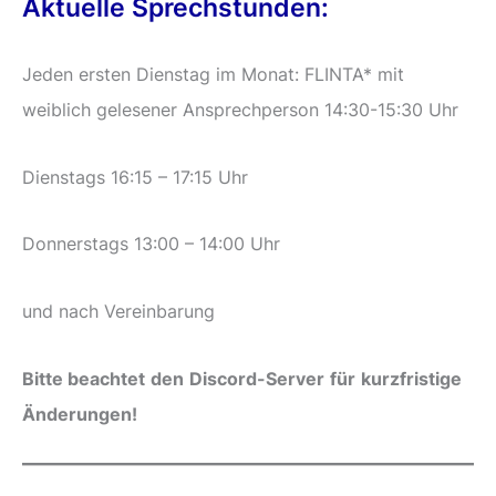
Aktuelle Sprechstunden:
Jeden ersten Dienstag im Monat: FLINTA* mit
weiblich gelesener Ansprechperson 14:30-15:30 Uhr
Dienstags 16:15 – 17:15 Uhr
Donnerstags 13:00 – 14:00 Uhr
und nach Vereinbarung
B
i
t
t
e
be
a
c
h
t
e
t
d
e
n
D
i
s
c
o
r
d
-
S
e
r
v
e
r
f
ü
r
k
u
r
z
f
r
i
s
t
i
g
e
Ä
n
d
e
r
u
n
g
e
n
!