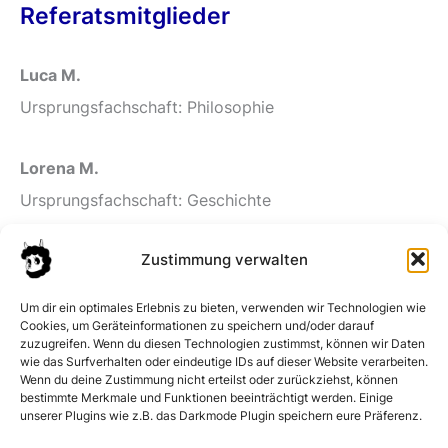
Referatsmitglieder
Luca M
.
Ursprungsfachschaft: Philosophie
Lorena M
.
Ursprungsfachschaft: Geschichte
Zustimmung verwalten
Okami H
.
Ursprungsfachschaft: Modernes Japan
Um dir ein optimales Erlebnis zu bieten, verwenden wir Technologien wie
Cookies, um Geräteinformationen zu speichern und/oder darauf
zuzugreifen. Wenn du diesen Technologien zustimmst, können wir Daten
Karim E. O.
wie das Surfverhalten oder eindeutige IDs auf dieser Website verarbeiten.
Wenn du deine Zustimmung nicht erteilst oder zurückziehst, können
Ursprungsfachschaft: Physik & medizinische Physik
bestimmte Merkmale und Funktionen beeinträchtigt werden. Einige
unserer Plugins wie z.B. das Darkmode Plugin speichern eure Präferenz.
Lea M.